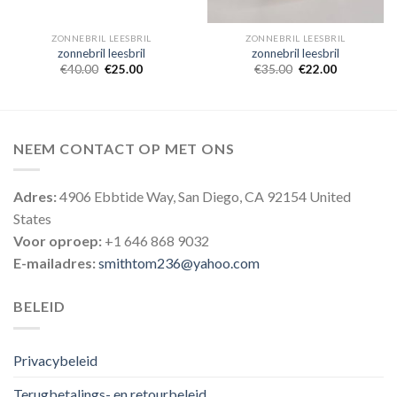
ZONNEBRIL LEESBRIL
ZONNEBRIL LEESBRIL
zonnebril leesbril
zonnebril leesbril
€
40.00
€
25.00
€
35.00
€
22.00
NEEM CONTACT OP MET ONS
Adres:
4906 Ebbtide Way, San Diego, CA 92154 United
States
Voor oproep:
+1 646 868 9032
E-mailadres:
smithtom236@yahoo.com
BELEID
Privacybeleid
Terugbetalings- en retourbeleid