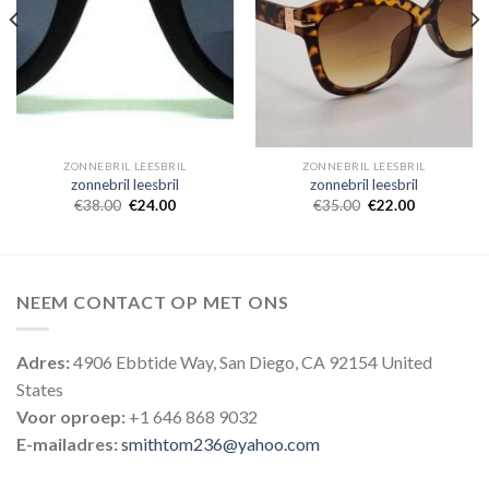
ZONNEBRIL LEESBRIL
ZONNEBRIL LEESBRIL
zonnebril leesbril
zonnebril leesbril
€
38.00
€
24.00
€
35.00
€
22.00
NEEM CONTACT OP MET ONS
Adres:
4906 Ebbtide Way, San Diego, CA 92154 United
States
Voor oproep:
+1 646 868 9032
E-mailadres:
smithtom236@yahoo.com