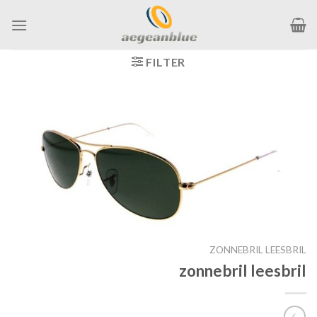
Ga
naar
inhoud
FILTER
ZONNEBRIL LEESBRIL
zonnebril leesbril