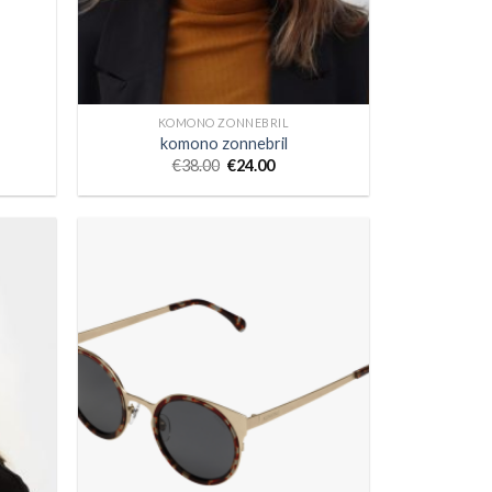
KOMONO ZONNEBRIL
komono zonnebril
€
38.00
€
24.00