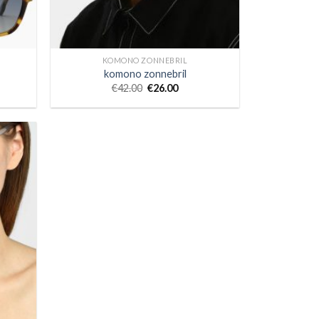
KOMONO ZONNEBRIL
komono zonnebril
€
42.00
€
26.00