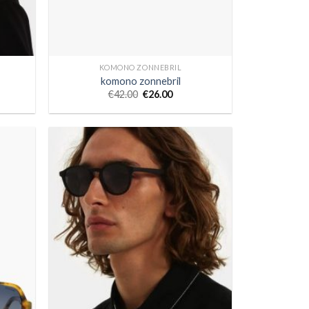
KOMONO ZONNEBRIL
komono zonnebril
€
42.00
€
26.00