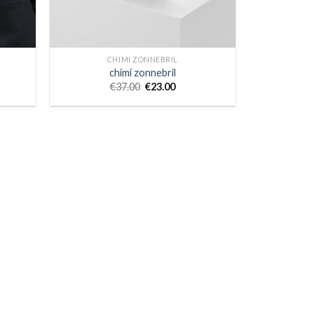
CHIMI ZONNEBRIL
chimi zonnebril
€
37.00
€
23.00