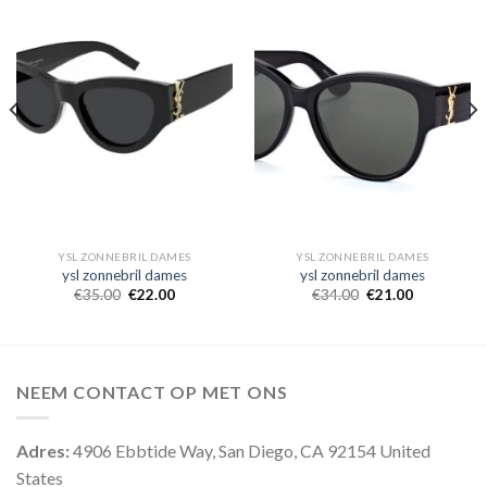
YSL ZONNEBRIL DAMES
YSL ZONNEBRIL DAMES
ysl zonnebril dames
ysl zonnebril dames
€
35.00
€
22.00
€
34.00
€
21.00
NEEM CONTACT OP MET ONS
Adres:
4906 Ebbtide Way, San Diego, CA 92154 United
States