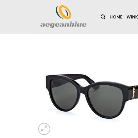
Ga
naar
HOME
WINK
inhoud