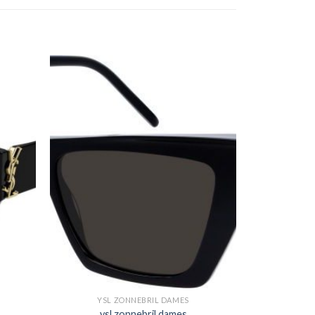
YSL ZONNEBRIL DAMES
ysl zonnebril dames