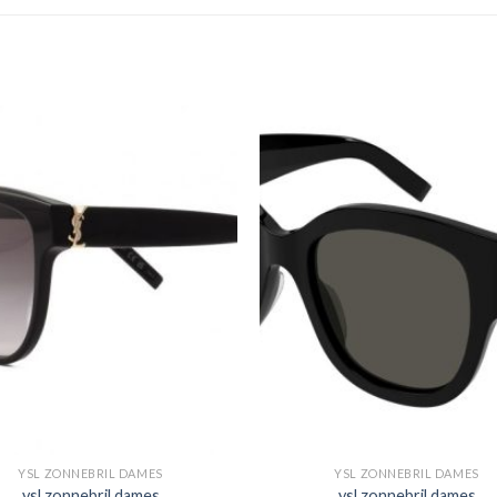
YSL ZONNEBRIL DAMES
YSL ZONNEBRIL DAMES
ysl zonnebril dames
ysl zonnebril dames