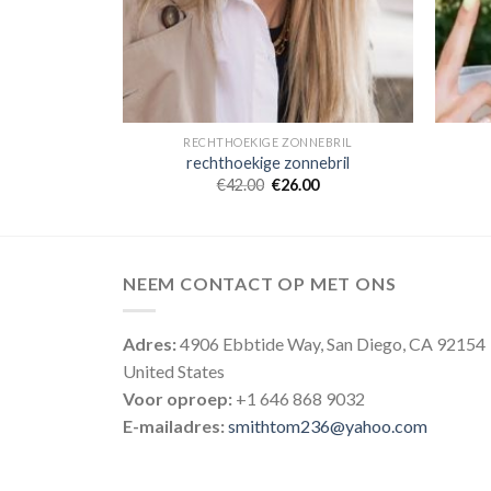
NEBRIL
RECHTHOEKIGE ZONNEBRIL
nebril
rechthoekige zonnebril
0
€
42.00
€
26.00
NEEM CONTACT OP MET ONS
Adres:
4906 Ebbtide Way, San Diego, CA 92154
United States
Voor oproep:
+1 646 868 9032
E-mailadres:
smithtom236@yahoo.com