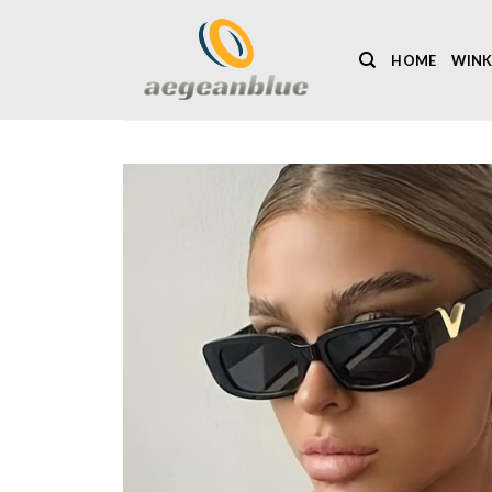
Ga
naar
HOME
WINK
inhoud