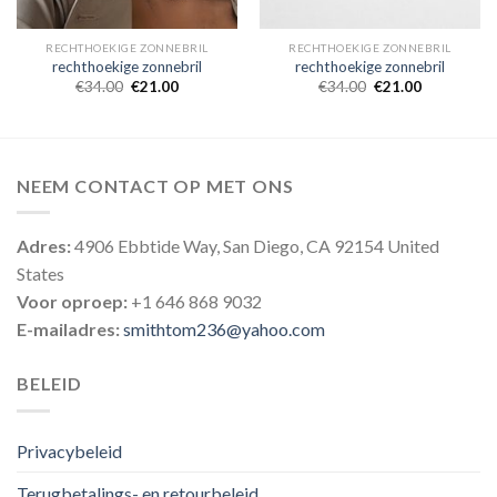
RECHTHOEKIGE ZONNEBRIL
RECHTHOEKIGE ZONNEBRIL
rechthoekige zonnebril
rechthoekige zonnebril
€
34.00
€
21.00
€
34.00
€
21.00
NEEM CONTACT OP MET ONS
Adres:
4906 Ebbtide Way, San Diego, CA 92154 United
States
Voor oproep:
+1 646 868 9032
E-mailadres:
smithtom236@yahoo.com
BELEID
Privacybeleid
Terugbetalings- en retourbeleid