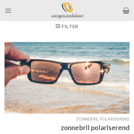
Ga
naar
inhoud
FILTER
ZONNEBRIL POLARISEREND
zonnebril polariserend