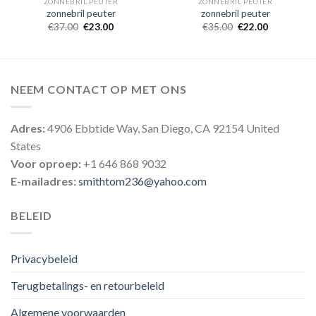
ZONNEBRIL PEUTER
ZONNEBRIL PEUTER
zonnebril peuter
zonnebril peuter
€
37.00
€
23.00
€
35.00
€
22.00
NEEM CONTACT OP MET ONS
Adres:
4906 Ebbtide Way, San Diego, CA 92154 United
States
Voor oproep:
+1 646 868 9032
E-mailadres:
smithtom236@yahoo.com
BELEID
Privacybeleid
Terugbetalings- en retourbeleid
Algemene voorwaarden