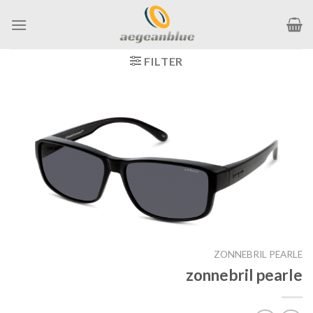
Ga
naar
inhoud
FILTER
ZONNEBRIL PEARLE
zonnebril pearle