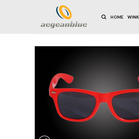
Ga
naar
HOME
WINK
inhoud