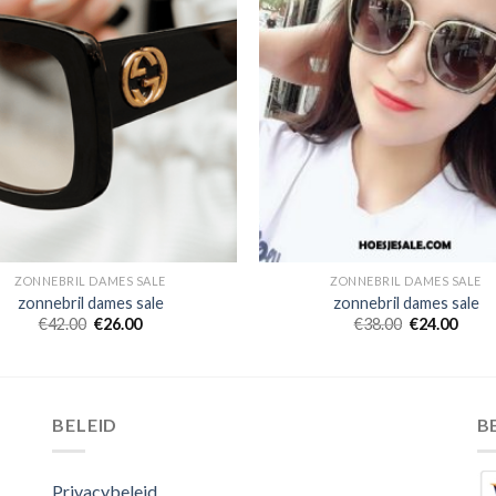
ZONNEBRIL DAMES SALE
ZONNEBRIL DAMES SALE
zonnebril dames sale
zonnebril dames sale
€
42.00
€
26.00
€
38.00
€
24.00
BELEID
B
Privacybeleid