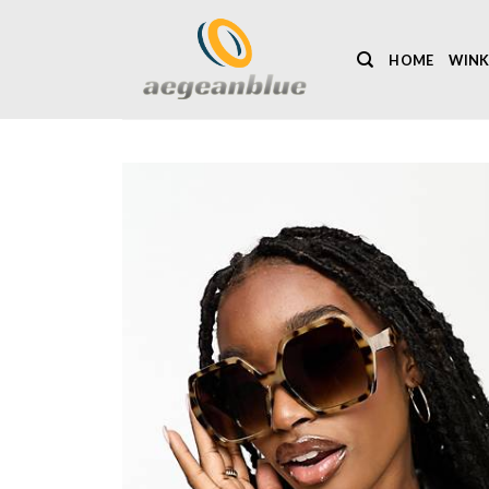
Ga
naar
HOME
WINK
inhoud