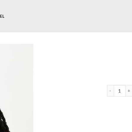
EL
zonnebril da