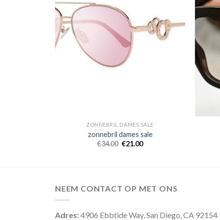
 SALE
ZONNEBRIL DAMES SALE
sale
zonnebril dames sale
0
€
34.00
€
21.00
NEEM CONTACT OP MET ONS
Adres:
4906 Ebbtide Way, San Diego, CA 92154