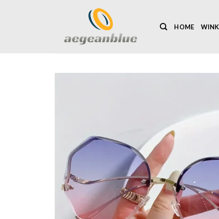
Ga
naar
HOME
WINK
inhoud