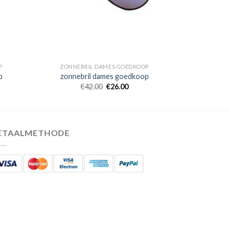
P
ZONNEBRIL DAMES GOEDKOOP
p
zonnebril dames goedkoop
€
42.00
€
26.00
ETAALMETHODE