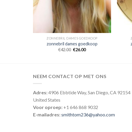
OEDKOOP
ZONNEBRIL DAMES GOEDKOOP
oedkoop
zonnebril dames goedkoop
0
€
42.00
€
26.00
NEEM CONTACT OP MET ONS
Adres:
4906 Ebbtide Way, San Diego, CA 92154
United States
Voor oproep:
+1 646 868 9032
E-mailadres:
smithtom236@yahoo.com