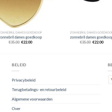
ZONNEBRIL DAMES GOEDKOOP
ZONNEBRIL DAMES GOEDKOO
zonnebril dames goedkoop
zonnebril dames goedkoo
€
35.00
€
22.00
€
35.00
€
22.00
BELEID
B
Privacybeleid
Terugbetalings- en retourbeleid
Algemene voorwaarden
Over