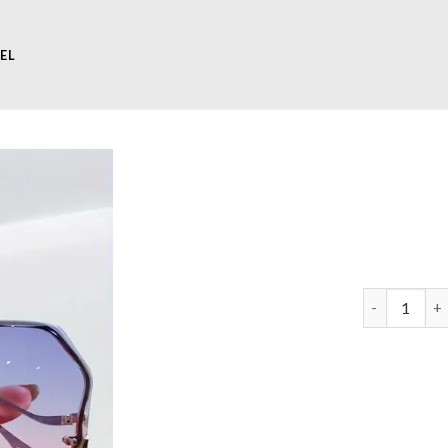
EL
zonnebril d