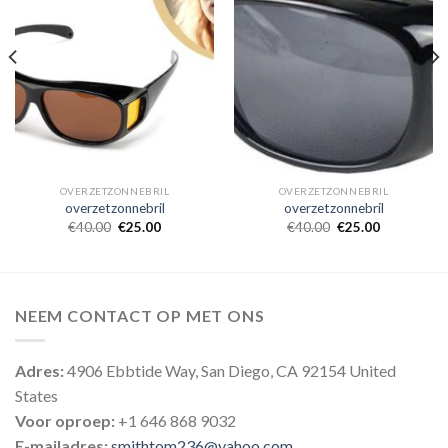
OVERZETZONNEBRIL
OVERZETZONNEBRIL
overzetzonnebril
overzetzonnebril
€
40.00
€
25.00
€
40.00
€
25.00
NEEM CONTACT OP MET ONS
Adres:
4906 Ebbtide Way, San Diego, CA 92154 United
States
Voor oproep:
+1 646 868 9032
E-mailadres:
smithtom236@yahoo.com