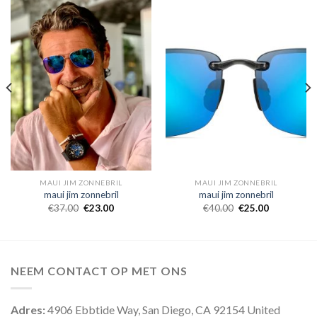
MAUI JIM ZONNEBRIL
MAUI JIM ZONNEBRIL
maui jim zonnebril
maui jim zonnebril
€
37.00
€
23.00
€
40.00
€
25.00
NEEM CONTACT OP MET ONS
Adres:
4906 Ebbtide Way, San Diego, CA 92154 United