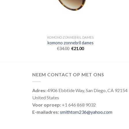
 DAMES
KOMONO ZONNEBRIL DAMES
 dames
komono zonnebril dames
0
€
34.00
€
21.00
NEEM CONTACT OP MET ONS
Adres:
4906 Ebbtide Way, San Diego, CA 92154
United States
Voor oproep:
+1 646 868 9032
E-mailadres:
smithtom236@yahoo.com