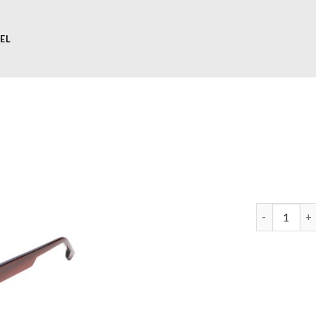
EL
komono zonn