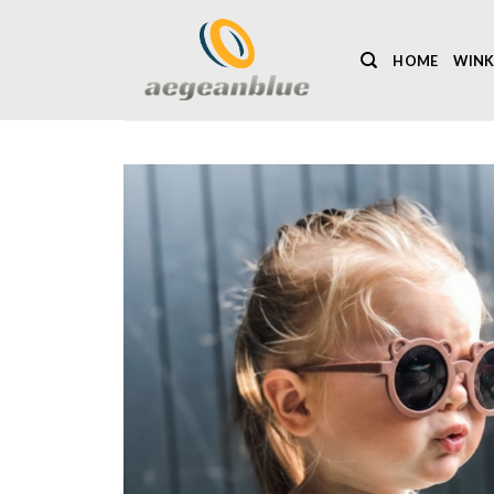
Ga
naar
HOME
WINK
inhoud