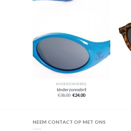
IL
KINDERZONNEBRIL
il
kinderzonnebril
0
€
38.00
€
24.00
NEEM CONTACT OP MET ONS