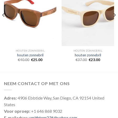
HOUTEN ZONNEBRIL
HOUTEN ZONNEBRIL
houten zonnebril
houten zonnebril
€
40.00
€
25.00
€
37.00
€
23.00
NEEM CONTACT OP MET ONS
Adres:
4906 Ebbtide Way, San Diego, CA 92154 United
States
Voor oproep:
+1 646 868 9032
E-mailadres:
smithtom236@yahoo.com