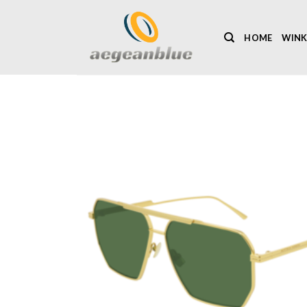
Ga
naar
HOME
WINK
inhoud