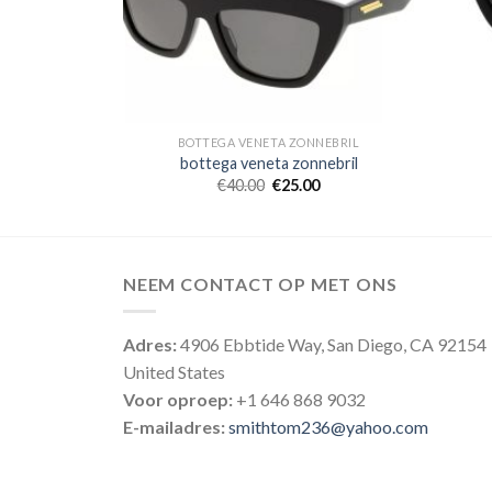
NNEBRIL
BOTTEGA VENETA ZONNEBRIL
nebril
bottega veneta zonnebril
0
€
40.00
€
25.00
NEEM CONTACT OP MET ONS
Adres:
4906 Ebbtide Way, San Diego, CA 92154
United States
Voor oproep:
+1 646 868 9032
E-mailadres:
smithtom236@yahoo.com