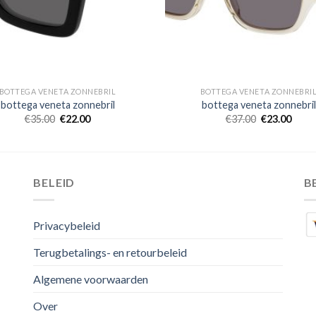
BOTTEGA VENETA ZONNEBRIL
BOTTEGA VENETA ZONNEBRI
bottega veneta zonnebril
bottega veneta zonnebril
€
35.00
€
22.00
€
37.00
€
23.00
BELEID
B
Privacybeleid
Terugbetalings- en retourbeleid
Algemene voorwaarden
Over