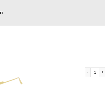
EL
bottega vene